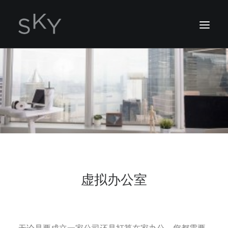
ABOUT US
SERVICES
LOCATION
ENQUIRY NOW
2162 7306
虚拟办公室