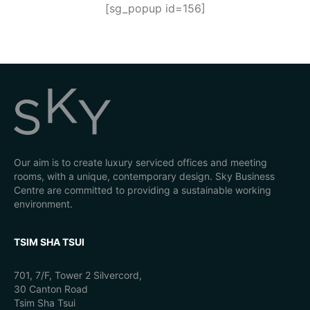
[sg_popup id=156]
Our aim is to create luxury serviced offices and meeting
rooms, with a unique, contemporary design. Sky Business
Centre are committed to providing a sustainable working
environment.
TSIM SHA TSUI
701, 7/F, Tower 2 Silvercord,
30 Canton Road
Tsim Sha Tsui