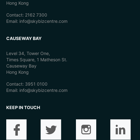
Hong Kong
Contact: 2162 7300
Email: info@skybizcentre.com
CAUSEWAY BAY
Level 34, Tower One,
Times Square, 1 Matheson St.
Causeway Bay
Hong Kong
Contact: 3951 0100
Email: info@skybizcentre.com
KEEP IN TOUCH